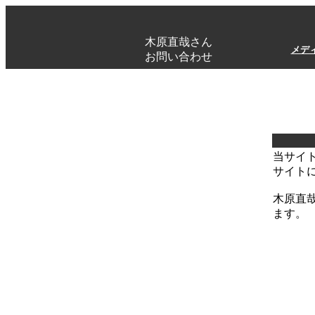
木原直哉さん
メデ
お問い合わせ
当サイ
サイト
木原直
ます。