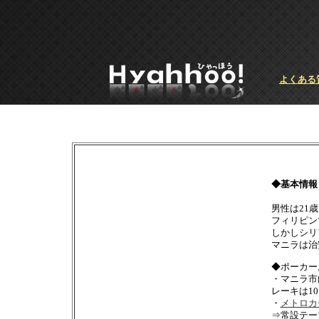
よくある
◆基本情報
男性は21
フィリピン
しかしシリ
マニラは治
◆ポーカー
・マニラ市
レーキは10
・
メトロカ
⇒常設テー