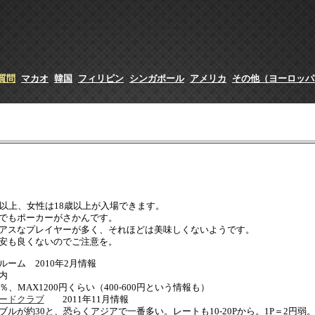
質問
マカオ
韓国
フィリピン
シンガポール
アメリカ
その他（ヨーロッパ
オン
歳以上、女性は18歳以上が入場できます。
でもポーカーがさかんです。
アスなプレイヤーが多く、それほどは美味しくないようです。
安も良くないのでご注意を。
ルーム 2010年2月情報
内
％、MAX1200円くらい（400-600円という情報も）
ードクラブ
2011年11月情報
ブルが約30と、恐らくアジアで一番多い。レートも10-20Pから。1P＝2円弱