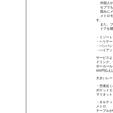
外国人が殆
セブでも
因みにメ
メトロモー
す。
また、フィ
ドアを開け
・リゾート
・ヘリテー
・パンパシフ
・ハイアット
サービスよ
ドリンク、
ポーカール
600円払
大きいレート
・空港近く
ポケットエ
マリオット
・オルティ
メトロ
テーブルが