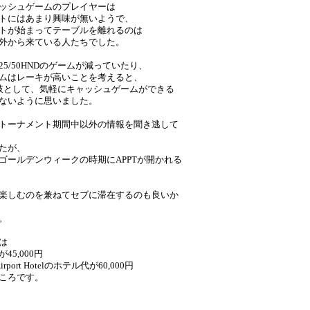
ッシュゲームのプレイヤーは
トにはあまり興味が無いようで、
トが始まってテーブルを離れるのは
外から来ている人たちでした。
5/50HNDのゲームが減っていたり、
ムはレーキが高いことを考えると、
肢として、気軽にキャッシュゲームができる
ないように思いました。
トーナメント期間中以外の情報を聞き逃して
たが、
ゴールデンウィークの時期にAPPTが開かれる
楽しむのを兼ねてセブに滞在するのも良いか
。
は
45,000円
t Airport Hotelのホテル代が60,000円
ころです。