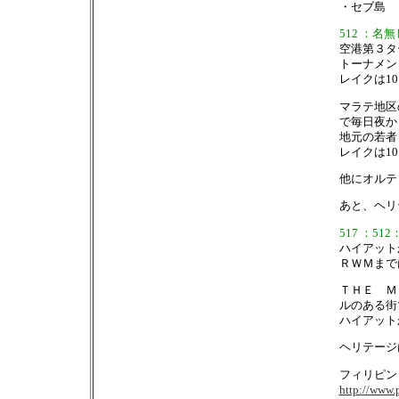
・セブ島
512 ：名無し
空港第３タ
トーナメン
レイクは10
マラテ地区
で毎日夜か
地元の若者
レイクは10
他にオルテ
あと、ヘリ
517 ：512：2
ハイアット
ＲＷＭまで
ＴＨＥ Ｍ
ルのある街
ハイアット
ヘリテージ
フィリピン
http://www.