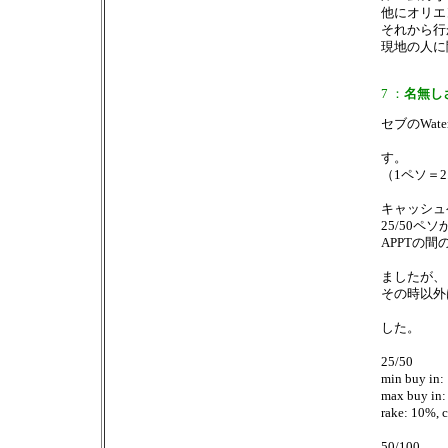
他にオリエ
それから行
現地の人に
7 ：
名無し
セブのWaterf
す。
（1ペソ＝2
キャッシュ
25/50ペ
APPTの間
ましたが、
その時以外は
した。
25/50
min buy in:
max buy in:
rake: 10%, 
50/100