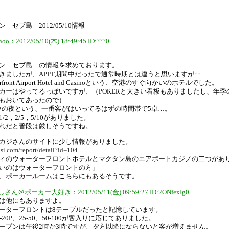
 セブ島 2012/05/10情報
oo：2012/05/10(木) 18:49:45 ID:???0
ン セブ島 の情報を求めております。
きましたが、APPT期間中だったで通常時期とは違うと思いますが‥
rfront Airport Hotel and Casinoという、空港のすぐ向かいのホテルでした。
カーはやってるっぽいですが、（POKERと大きい看板もありましたし、年季
もおいてあったので）
催中の夜という、一番客がはいってるはずの時間帯で5卓…。
/2，2/5，5/10がありました。
れだと普段は厳しそうですね。
カジさんのサイトに少し情報がありました。
asi.com/report/detail?id=104
ィのウォーターフロントホテルとマクタン島のエアポートカジノの二つがあ
いのはウォーターフロントの方」
、ポーカールームはこちらにもあるそうです。
さん＠ポーカー大好き：2012/05/11(金) 09:59:27 ID:2ONfexIg0
は他にもありますよ。
ーターフロントは8テーブルだったと記憶しています。
-20P、25-50、50-100が客入りに応じてありました。
ープンは午後2時か3時ですが、夕方以降にならないと客が増えません。