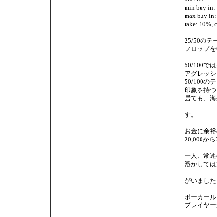
min buy in:
max buy in:
rake: 10%, 
25/50
フロップを
50/100
アグレッシ
50/10
印象を持つ
居ても、海
す。
お金に余裕
20,000
一人、常連の
溶かしては
がいました
ポーカール
プレイヤー