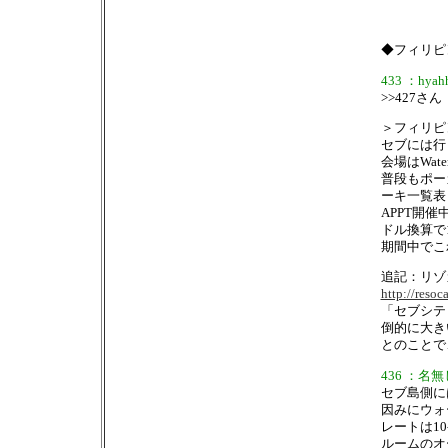
◆フィリピン
433 ：hyahh
>>427さん
＞フィリピ
セブには行
会場はWate
普段もポー
ーキ一覧表
APPT開
ドル換算で1
期間中でこ
追記：リゾ
http://resoc
「セブシテ
倒的に大き
とのことで
436 ：名無し
セブ島側に
因みにウォ
レートは10
ルームのオ