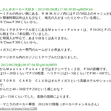
さん＠ポーカー大好き：2012/06/28(木) 17:00:30 ID:egfHZ9Ck0
ーミナルの向かい側にある、Ｒ.Ｗ.Ｍ.カジノ内にはＰ25/50以上のキャシュが
ト開催時期以外は人も少なく、地元の人がまったりとやっている感じ。
％でmaxＰ300くらいから。
のレミデオスサークル近くにあるＭａｓｔｅｒＰｏｋｅｒは、Ｐ10/20とＰ25/
ら朝まで4～7卓位開いていました。
と韓国人が中心で、あまりゆるくはありません。
％でmaxＰ300くらいから。
ィガスにポーカー専門のルームが１か所あります。
テージホテル内のカジノに１テーブルだけありました。
012/06/29(金) 00:07:04 ID:gW/dy0RY0
からＭａｓｔｅｒＰｏｋｅｒまではタクシーで１～２分、Ｐ50の距離です。
は15～20分くらいでＰ150程度、ヘリテージは5～5分くらいでＰ80～100で
ＥＴＯＲＯ ＣＡＲＤ ＣＬＵＢはオルティガスという高級ホテルやショッ
で、
からだと40～50分でＰ250という感じかな？
は5～15分くらいでした、道路の混雑によります。
・マニラのポーカー事情 2012/8/15情報（ポーカーチャンネルさん）
poker.co.jp/posts/view/1208