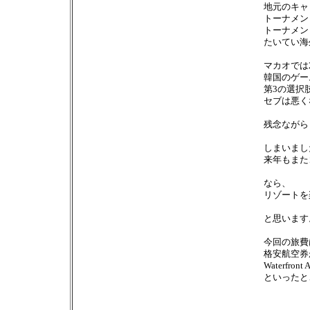
地元のキャ
トーナメン
トーナメン
たいてい海
マカオでは2
韓国のゲー
第3の選択
セブは悪く
残念ながら
しまいまし
来年もまた
なら、
リゾートを
と思います
今回の旅費
格安航空券が
Waterfron
といったと