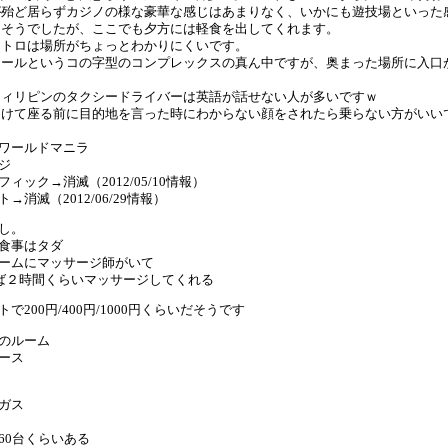
ど居らずカジノの様な豪華な感じはあまりなく、いかにも遊技場といった
そうでしたが、ここでも夕方には軽食を出してくれます。
トロは場所がちょっとわかりにくいです。
ルというコの字型のコンプレックスの真ん中ですが、奥まった場所に入口
リピンのタクシードライバーは英語が話せない人が多いですｗ
て座る前に目的地を言った時にわからない顔をされたら乗らない方がいい
ワールドマニラ
ジ
ィック→消滅（2012/05/10情報）
→消滅（2012/06/29情報）
し。
食事はタダ
ームにマッサージ師がいて
えば２時間くらいマッサージしてくれる
で200円/400円/1000円くらいだそうです
のルーム
ース
ガス
60台くらいある