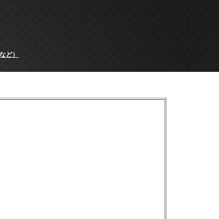
など）
。