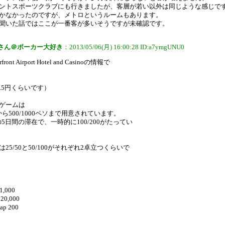
ントスポーツクラブにも行きましたが、客層が若い以外は同じような感じで
かなかったのですが、メトロというルームもあります。
聞いた話ではここが一番客が多いそうですが未確認です。
さん＠ポーカー大好き
：2013/05/06(月) 16:00:28 ID:a7ymgUNU0
ront Airport Hotel and Casinoの情報で
.5円くらいです）
ゲームは
ソから500/1000ペソまで用意されています。
の5日間の滞在で、一時的に100/200がたってい
25/50と50/100がそれぞれ2卓立つくらいで
 1,000
 20,000
cap 200